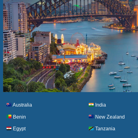
Australia
India
Benin
New Zealand
New
Egypt
Tanzania