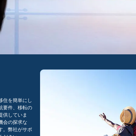
移住を簡単にし
航要件、移転の
提供していま
機会の探求な
す。弊社がサポ