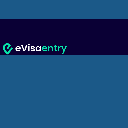
Department of Home Affairs）に正式に登録され
米国アリゾナ州弁護士会
にて。
間企業である
WeTravel SL
によって所有・運営されています。
書類の準備、提出、申請の管理を通じて、適切な現地当局への
類を自ら発行することはありません。これらはすべて、該当す
す。
わって申請を提出し、現地当局とのすべての関連するやり取り