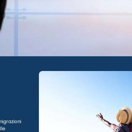
 migrazioni
lle