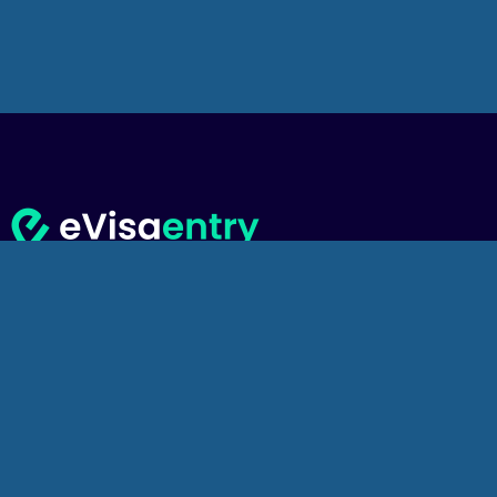
tion agent, officially registered with the Department of Home Aff
a state bar
through partnership with local lawyer.
 entity that is not affiliated with any government or governmental
 preparation, submission, and management of visa applications to
 any official travel documents ourselves—these are granted 
tion is entirely at the discretion of the issuing authority.