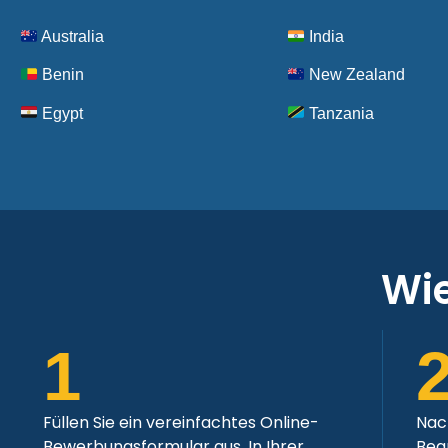
Australia
India
New
Benin
New Zealand
Zealand
Egypt
Tanzania
Visa Policy
Wie
1
Füllen Sie ein vereinfachtes Online-
Nac
Bewerbungsformular aus. In Ihrer
Bea