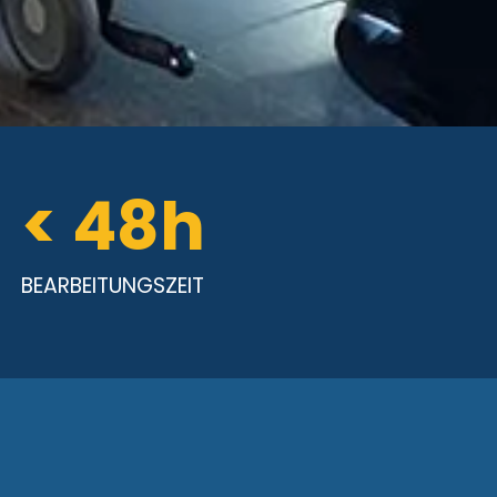
< 
48
h
BEARBEITUNGSZEIT