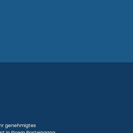
Tanzani
Visa
Policy
Ihr genehmigtes
t in Ihrem Posteingang.